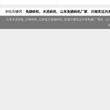
本站关键词：
免烧砖机
、
水泥砖机
、
山东免烧砖机厂家
、
沂南宏运兴
山东水泥砖机
_
沂南砖机
_
山东临沂免烧砖机
--首选
沂南宏运兴发机械厂
地址：山